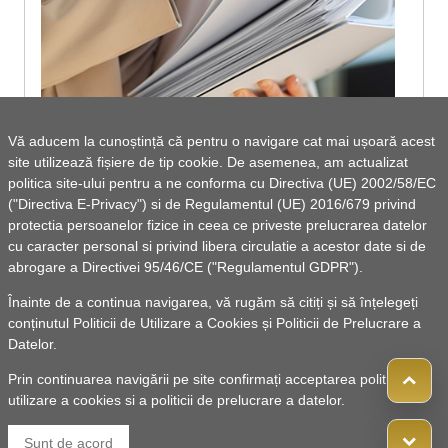
Vă aducem la cunoștință că pentru o navigare cat mai ușoară acest
site utilizează fișiere de tip cookie. De asemenea, am actualizat
Bugetul local al comunei Andrieșeni pe anul
politica site-ului pentru a ne conforma cu Directiva (UE) 2002/58/EC
("Directiva E-Privacy") si de Regulamentul (UE) 2016/679 privind
2022 - dezbatere
protectia persoanelor fizice in ceea ce priveste prelucrarea datelor
cu caracter personal si privind libera circulatie a acestor date si de
abrogare a Directivei 95/46/CE ("Regulamentul GDPR").
Vezi lista de documente
Înainte de a continua navigarea, vă rugăm să citiți și să înțelegeți
conținutul
Politicii de Utilizare a Cookies
și
Politicii de Prelucrare a
Datelor
.
Prin continuarea navigării pe site confirmați acceptarea politicii de
utilizare a cookies si a politicii de prelucrare a datelor.
© 2010 -
Powered by Pancarpatica Invest
|
Termeni de
Sunt de acord