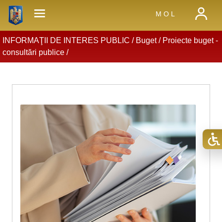
M O L
INFORMAŢII DE INTERES PUBLIC /
Buget
/
Proiecte buget -
consultări publice
/