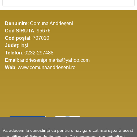
Denumire
: Comuna Andrieșeni
Cod SIRUTA
: 95676
Cod poștal
: 707010
Județ
: Iași
Telefon
: 0232-297488
Email
: andrieseniprimaria@yahoo.com
Web
: www.comunaandrieseni.ro
Vă aducem la cunoștință că pentru o navigare cat mai ușoară acest
site utilizează fișiere de tip cookie. De asemenea, am actualizat